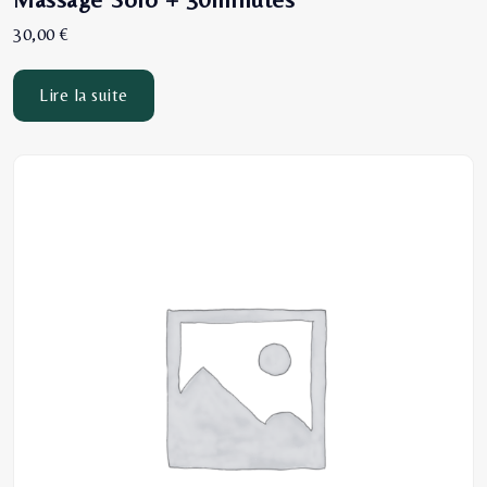
30,00
€
Lire la suite