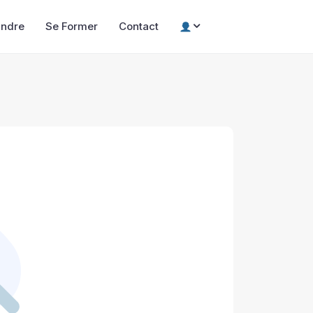
indre
Se Former
Contact