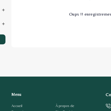
Oups !! enregistremen
Co
Menu
Accueil
À propos de